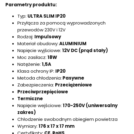
Parametry produktu:
Typ:
ULTRA SLIM IP20
Przyłącza za pomocą wyprowadzonych
przewodów 230V i 12V
Rodzaj:
Impulsowy
Materiał obudowy:
ALUMINIUM
Napięcie wyjściowe:
12V DC (prąd stały)
Moc zasilacz:
18W
Natężenie:
1,5A
Klasa ochrony IP:
IP20
Metoda chłodzenia:
Pasywne
Zabezpieczenia:
Przeciążeniowe
Przeciwprzepięciowe
Termiczne
Napięcie wejściowe:
170-250V (uniwersalny
zakres)
Chłodzenie swobodnym obiegiem powietrza
Wymiary:
176 x 17 x 17 mm
Certyfikaty:
CE, RoHS