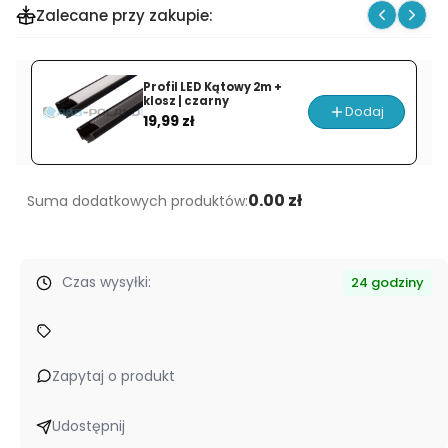
Zalecane przy zakupie:
Zasilacz
ultra
cienki
Profil LED Kątowy 2m +
SLIM
klosz | czarny
Dodaj
Cena
LED
19,99 zł
12V
|
1.5A
0.00 zł
Suma dodatkowych produktów:
|
18W
Czas wysyłki:
24 godziny
Zapytaj o produkt
Udostępnij