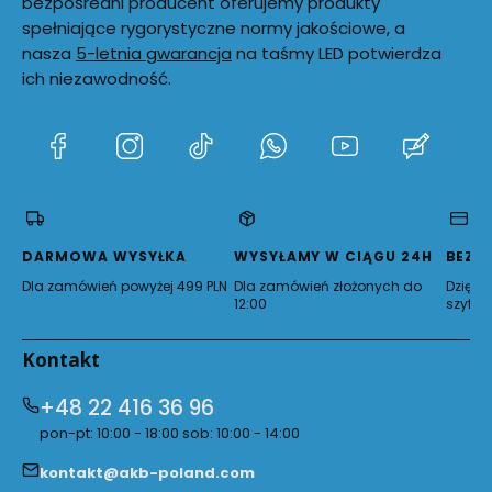
bezpośredni producent oferujemy produkty
spełniające rygorystyczne normy jakościowe, a
nasza
5-letnia gwarancja
na taśmy LED potwierdza
ich niezawodność.
(Otwiera
(Otwiera
(Otwiera
(Otwiera
(Otwiera
(Otwie
się
się
się
się
się
się
w
w
w
w
w
w
nowej
nowej
nowej
nowej
nowej
nowej
karcie)
karcie)
karcie)
karcie)
karcie)
karcie)
DARMOWA WYSYŁKA
WYSYŁAMY W CIĄGU 24H
BEZP
Dla zamówień powyżej 499 PLN
Dla zamówień złożonych do
Dzięki 
12:00
szyfro
Kontakt
+48 22 416 36 96
pon-pt: 10:00 - 18:00 sob: 10:00 - 14:00
kontakt@akb-poland.com