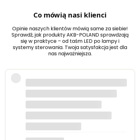
Co mówią nasi klienci
Opinie naszych klientów mówią same za siebie!
Sprawdź, jak produkty AKB-POLAND sprawdzają
się w praktyce – od taśm LED po lampy i
systemy sterowania. Twoja satysfakcja jest dla
nas najważniejsza.
Zamówiłem taśmy LED COB do
oświetlenia kuchni i jestem
zachwycony efektem – światło jest
równomierne, bez widocznych
punktów, a kolory wyglądają bardzo
naturalnie. Obsługa sklepu pomogła
mi dobrać odpowiedni zasilacz, a
paczka dotarła następnego dnia. Na
Paweł