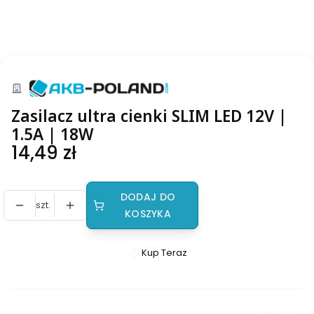
Zasilacz ultra cienki SLIM LED 12V |
1.5A | 18W
Cena
14,49 zł
DODAJ DO
szt.
KOSZYKA
Kup Teraz
Szybki
zakup
dla
produktu