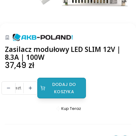
Zasilacz modułowy LED SLIM 12V |
8.3A | 100W
Cena
37,49 zł
DODAJ DO
szt.
KOSZYKA
Kup Teraz
Szybki
zakup
dla
produktu