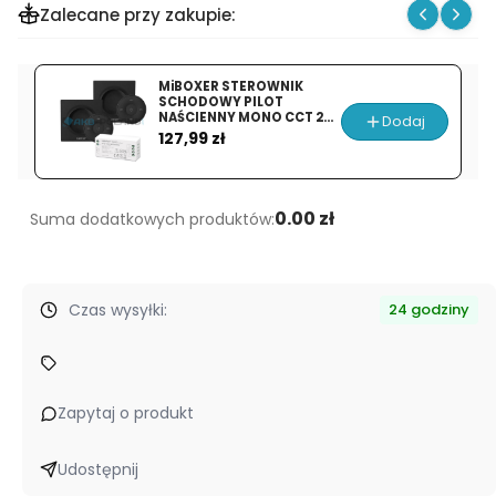
Zalecane przy zakupie:
Zasilacz
modułowy
LED
MiBOXER STEROWNIK
SLIM
SCHODOWY PILOT
NAŚCIENNY MONO CCT 2x
Dodaj
12V
Cena
K2 CZARNY + FUT036S
127,99 zł
|
8.3A
|
0.00 zł
Suma dodatkowych produktów:
100W
Czas wysyłki:
24 godziny
Zapytaj o produkt
Udostępnij