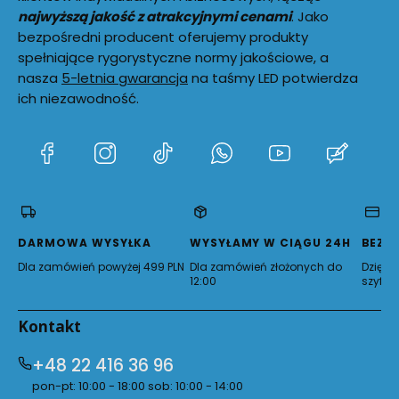
najwyższą jakość z atrakcyjnymi cenami
. Jako
bezpośredni producent oferujemy produkty
spełniające rygorystyczne normy jakościowe, a
nasza
5-letnia gwarancja
na taśmy LED potwierdza
ich niezawodność.
(Otwiera
(Otwiera
(Otwiera
(Otwiera
(Otwiera
(Otwie
się
się
się
się
się
się
w
w
w
w
w
w
nowej
nowej
nowej
nowej
nowej
nowej
karcie)
karcie)
karcie)
karcie)
karcie)
karcie)
DARMOWA WYSYŁKA
WYSYŁAMY W CIĄGU 24H
BEZP
Dla zamówień powyżej 499 PLN
Dla zamówień złożonych do
Dzięki 
12:00
szyfro
Kontakt
+48 22 416 36 96
pon-pt: 10:00 - 18:00 sob: 10:00 - 14:00