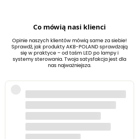
Co mówią nasi klienci
Opinie naszych klientów mówią same za siebie!
Sprawdź, jak produkty AKB-POLAND sprawdzają
się w praktyce – od taśm LED po lampy i
systemy sterowania. Twoja satysfakcja jest dla
nas najważniejsza.
Zamówiłem taśmy LED COB do
oświetlenia kuchni i jestem
zachwycony efektem – światło jest
równomierne, bez widocznych
punktów, a kolory wyglądają bardzo
naturalnie. Obsługa sklepu pomogła