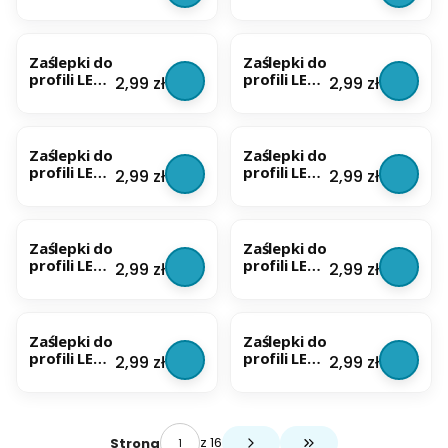
ALU Mini
ALU
Szare
Głębokich
Surface
BESTSELLER
BESTSELLER
komplet
komplet
2szt. |
2szt. |
Zaślepki do
Zaślepki do
Szare
Białe
profili LED
profili LED
Cena
Cena
2,99 zł
2,99 zł
ALU
ALU
Wpuszczan
Wpuszczan
BESTSELLER
BESTSELLER
ych
ych
komplet
komplet
Zaślepki do
Zaślepki do
2szt. |
2szt. |
profili LED
profili LED
Cena
Cena
2,99 zł
2,99 zł
Białe
Szare
ALU
ALU Mini
Kątowych
komplet
BESTSELLER
BESTSELLER
komplet
2szt. |
2szt. |
Szare
Zaślepki do
Zaślepki do
Szare
profili LED
profili LED
Cena
Cena
2,99 zł
2,99 zł
ALU Mini
ALU Mini
komplet
komplet
BESTSELLER
BESTSELLER
2szt. |
2szt. |
Białe
Czarne
Zaślepki do
Zaślepki do
profili LED
profili LED
Cena
Cena
2,99 zł
2,99 zł
ALU
ALU
Kątowych
Kątowych
komplet
komplet
2szt. |
2szt. |
Czarne
Białe
z 16
Strona