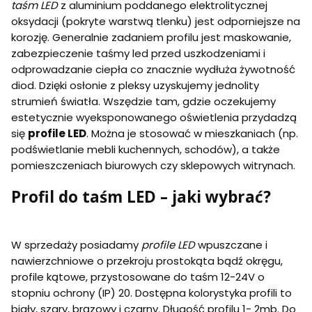
taśm LED
z aluminium poddanego elektrolitycznej
oksydacji (pokryte warstwą tlenku) jest odporniejsze na
korozję. Generalnie zadaniem profilu jest maskowanie,
zabezpieczenie taśmy led przed uszkodzeniami i
odprowadzanie ciepła co znacznie wydłuża żywotność
diod. Dzięki osłonie z pleksy uzyskujemy jednolity
strumień światła. Wszędzie tam, gdzie oczekujemy
estetycznie wyeksponowanego oświetlenia przydadzą
się
profile LED
. Można je stosować w mieszkaniach (np.
podświetlanie mebli kuchennych, schodów), a także
pomieszczeniach biurowych czy sklepowych witrynach.
Profil do taśm LED – jaki wybrać?
W sprzedaży posiadamy
profile LED
wpuszczane i
nawierzchniowe o przekroju prostokąta bądź okręgu,
profile kątowe, przystosowane do taśm 12-24V o
stopniu ochrony (IP) 20. Dostępna kolorystyka profili to
biały, szary, brązowy i czarny. Długość profilu 1- 2mb. Do