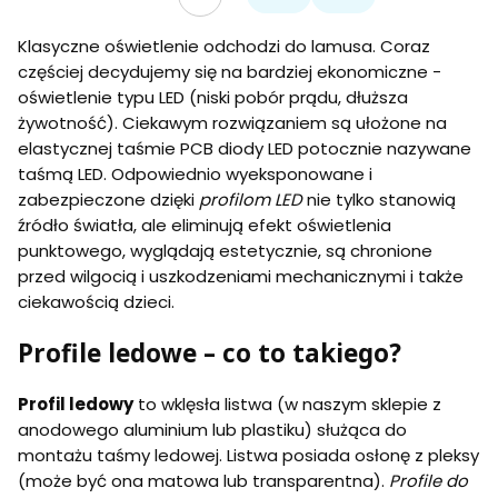
Przejdź do ostatniej 
Klasyczne oświetlenie odchodzi do lamusa. Coraz
częściej decydujemy się na bardziej ekonomiczne -
oświetlenie typu LED (niski pobór prądu, dłuższa
żywotność). Ciekawym rozwiązaniem są ułożone na
elastycznej taśmie PCB diody LED potocznie nazywane
taśmą LED. Odpowiednio wyeksponowane i
zabezpieczone dzięki
profilom LED
nie tylko stanowią
źródło światła, ale eliminują efekt oświetlenia
punktowego, wyglądają estetycznie, są chronione
przed wilgocią i uszkodzeniami mechanicznymi i także
ciekawością dzieci.
Profile ledowe – co to takiego?
Profil ledowy
to wklęsła listwa (w naszym sklepie z
anodowego aluminium lub plastiku) służąca do
montażu taśmy ledowej. Listwa posiada osłonę z pleksy
(może być ona matowa lub transparentna).
Profile do