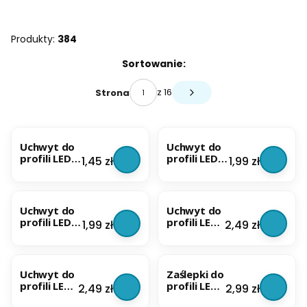
Produkty:
384
Lista produktów
Sortowanie:
z 16
Strona
Następne produkty
BESTSELLER
BESTSELLER
Uchwyt do
Uchwyt do
profili LED
profili LED
Cena
Cena
1,45 zł
1,99 zł
PCV Rurka
ALU
Kątowych |
BESTSELLER
BESTSELLER
Z tworzywa
+ wkręt
Uchwyt do
Uchwyt do
profili LED
profili LED
Cena
Cena
1,99 zł
2,49 zł
ALU Mini | Z
ALU
tworzywa +
Kątowych
BESTSELLER
BESTSELLER
wkręt
|
Metalowy
Uchwyt do
Zaślepki do
profili LED
profili LED
Cena
Cena
2,49 zł
2,99 zł
ALU Mini |
ALU