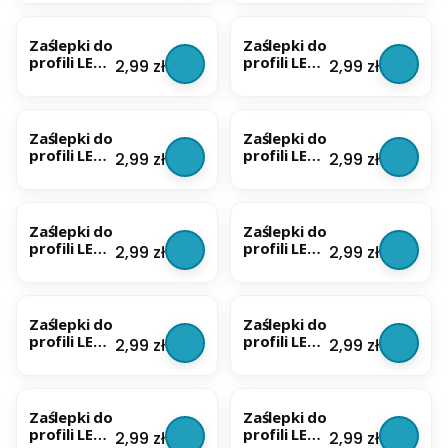
Metalowy
Wpuszczan
BESTSELLER
BESTSELLER
ych
Głębokich
Zaślepki do
Zaślepki do
komplet
profili LED
profili LED
Cena
Cena
2,99 zł
2,99 zł
2szt. |
ALU
ALU
Czarne
Wpuszczan
Surface
BESTSELLER
BESTSELLER
ych
komplet
Głębokich
2szt. |
Zaślepki do
Zaślepki do
komplet
Szare
profili LED
profili LED
Cena
Cena
2,99 zł
2,99 zł
2szt. |
ALU
ALU
Białe
Surface
Okrągłych
BESTSELLER
BESTSELLER
komplet
komplet
2szt. |
2szt. |
Zaślepki do
Zaślepki do
Czarne
Szare
profili LED
profili LED
Cena
Cena
2,99 zł
2,99 zł
ALU Mini
ALU Mini
Głębokich
Głębokich
BESTSELLER
BESTSELLER
komplet
komplet
2szt. |
2szt. |
Zaślepki do
Zaślepki do
Czarne
Białe
profili LED
profili LED
Cena
Cena
2,99 zł
2,99 zł
ALU
ALU
Hermetycz
Wpuszczan
BESTSELLER
BESTSELLER
nych
ych
komplet
Głębokich
Zaślepki do
Zaślepki do
2szt. |
komplet
profili LED
profili LED
Cena
Cena
2,99 zł
2,99 zł
Szare
2szt. |