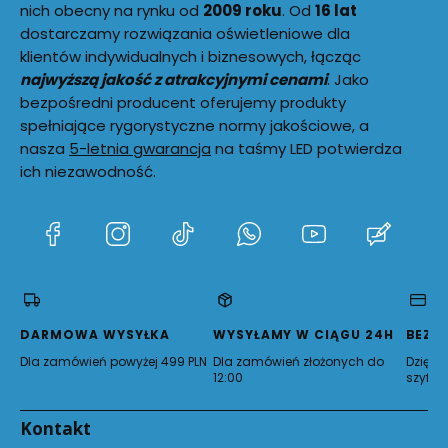
nich obecny na rynku od
2009 roku
. Od
16 lat
dostarczamy rozwiązania oświetleniowe dla
klientów indywidualnych i biznesowych, łącząc
najwyższą jakość z atrakcyjnymi cenami
. Jako
bezpośredni producent oferujemy produkty
spełniające rygorystyczne normy jakościowe, a
nasza
5-letnia gwarancja
na taśmy LED potwierdza
ich niezawodność.
(Otwiera
(Otwiera
(Otwiera
(Otwiera
(Otwiera
(Otwie
się
się
się
się
się
się
w
w
w
w
w
w
nowej
nowej
nowej
nowej
nowej
nowej
karcie)
karcie)
karcie)
karcie)
karcie)
karcie)
DARMOWA WYSYŁKA
WYSYŁAMY W CIĄGU 24H
BEZP
Dla zamówień powyżej 499 PLN
Dla zamówień złożonych do
Dzięki 
12:00
szyfro
Kontakt