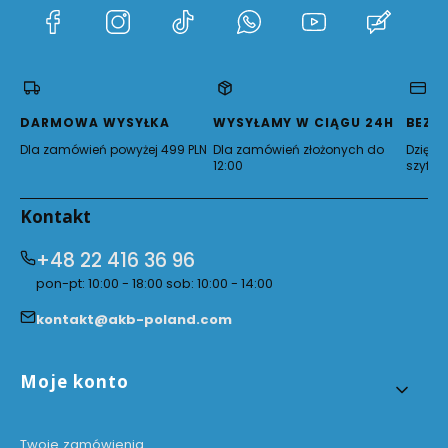
(Otwiera
(Otwiera
(Otwiera
(Otwiera
(Otwiera
(Otwie
się
się
się
się
się
się
w
w
w
w
w
w
nowej
nowej
nowej
nowej
nowej
nowej
karcie)
karcie)
karcie)
karcie)
karcie)
karcie)
DARMOWA WYSYŁKA
WYSYŁAMY W CIĄGU 24H
BEZP
Dla zamówień powyżej 499 PLN
Dla zamówień złożonych do
Dzięki 
12:00
szyfro
Kontakt
+48 22 416 36 96
pon-pt: 10:00 - 18:00 sob: 10:00 - 14:00
kontakt@akb-poland.com
Linki w stopce
Moje konto
Twoje zamówienia