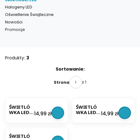
Halogeny LED
Oświetlenie Świąteczne
Nowości
Promocje
Koniec menu
Produkty:
3
Lista produktów
Sortowanie:
z 1
Strona
BESTSELLER
BESTSELLER
ŚWIETLÓ
ŚWIETLÓ
WKA LED
WKA LED
Cena
Cena
14,99 zł
14,99 zł
60CM 15W
60CM 15W
1300LM
1300LM
BESTSELLER
BIAŁA
BIAŁA
ZIMNA
CIEPŁA
ŚWIETLÓ
MOCNA
MOCNA