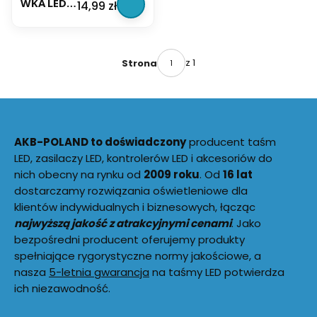
WKA LED
Cena
14,99 zł
NIETŁUKĄ
NIETŁUKĄ
60CM 15W
CA
CA
1300LM
PREMIUM
PREMIUM
BIAŁA
NEUTRALN
A MOCNA
z 1
Strona
NIETŁUKĄ
CA
PREMIUM
AKB-POLAND to doświadczony
producent taśm
LED, zasilaczy LED, kontrolerów LED i akcesoriów do
nich obecny na rynku od
2009 roku
. Od
16 lat
dostarczamy rozwiązania oświetleniowe dla
klientów indywidualnych i biznesowych, łącząc
najwyższą jakość z atrakcyjnymi cenami
. Jako
bezpośredni producent oferujemy produkty
spełniające rygorystyczne normy jakościowe, a
nasza
5-letnia gwarancja
na taśmy LED potwierdza
ich niezawodność.