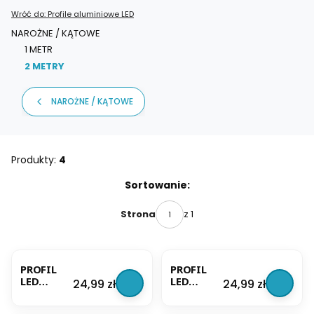
Wróć do: Profile aluminiowe LED
NAROŻNE / KĄTOWE
1 METR
2 METRY
Koniec menu
NAROŻNE / KĄTOWE
Produkty:
4
Lista produktów
Sortowanie:
z 1
Strona
BESTSELLER
BESTSELLER
PROFIL
PROFIL
LED
LED
Cena
Cena
24,99 zł
24,99 zł
NAROŻNY
NAROŻNY
BIAŁY
BIAŁY