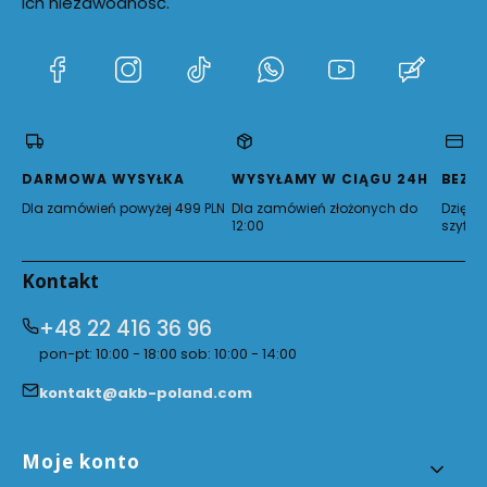
ich niezawodność.
(Otwiera
(Otwiera
(Otwiera
(Otwiera
(Otwiera
(Otwie
się
się
się
się
się
się
w
w
w
w
w
w
nowej
nowej
nowej
nowej
nowej
nowej
karcie)
karcie)
karcie)
karcie)
karcie)
karcie)
DARMOWA WYSYŁKA
WYSYŁAMY W CIĄGU 24H
BEZP
Dla zamówień powyżej 499 PLN
Dla zamówień złożonych do
Dzięki 
12:00
szyfro
Kontakt
+48 22 416 36 96
pon-pt: 10:00 - 18:00 sob: 10:00 - 14:00
kontakt@akb-poland.com
Linki w stopce
Moje konto