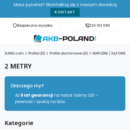
Masz pytania? Skontaktuj się z naszym doradcą
KONTAKT
Bezpieczna wysyłka
Darmowa dostawa od 499 zł
224 163 696
-POLAND.com
Profile LED
Profile aluminiowe LED
NAROŻNE / KĄTOWE
2 METRY
Dlaczego my?
Aż
5 lat gwarancji
na nasze taśmy LED –
pewność i spokój na lata.
Kategorie