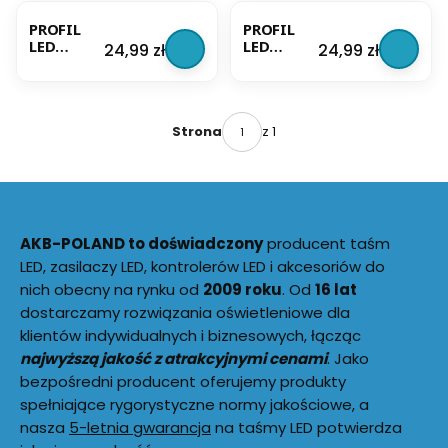
BESTSELLER
BESTSELLER
Klosz
Klosz
TRANSPA
MLECZNY
PROFIL
PROFIL
RENTNY +
+
LED
LED
Cena
Cena
24,99 zł
24,99 zł
ZAŚLEPKI
ZAŚLEPKI
NAROŻNY
NAROŻNY
2 METRY
2 METRY
Klosz
Klosz
TRANSPA
MLECZNY
RENTNY +
+
ZAŚLEPKI
ZAŚLEPKI
z 1
Strona
2 METRY
2 METRY
AKB-POLAND to doświadczony
producent taśm
LED, zasilaczy LED, kontrolerów LED i akcesoriów do
nich obecny na rynku od
2009 roku
. Od
16 lat
dostarczamy rozwiązania oświetleniowe dla
klientów indywidualnych i biznesowych, łącząc
najwyższą jakość z atrakcyjnymi cenami
. Jako
bezpośredni producent oferujemy produkty
spełniające rygorystyczne normy jakościowe, a
nasza
5-letnia gwarancja
na taśmy LED potwierdza