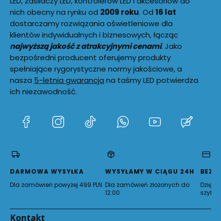
LED, zasilaczy LED, kontrolerów LED i akcesoriów do
nich obecny na rynku od
2009 roku
. Od
16 lat
dostarczamy rozwiązania oświetleniowe dla
klientów indywidualnych i biznesowych, łącząc
najwyższą jakość z atrakcyjnymi cenami
. Jako
bezpośredni producent oferujemy produkty
spełniające rygorystyczne normy jakościowe, a
nasza
5-letnia gwarancja
na taśmy LED potwierdza
ich niezawodność.
(Otwiera
(Otwiera
(Otwiera
(Otwiera
(Otwiera
(Otwie
się
się
się
się
się
się
w
w
w
w
w
w
nowej
nowej
nowej
nowej
nowej
nowej
karcie)
karcie)
karcie)
karcie)
karcie)
karcie)
DARMOWA WYSYŁKA
WYSYŁAMY W CIĄGU 24H
BEZP
Dla zamówień powyżej 499 PLN
Dla zamówień złożonych do
Dzięki 
12:00
szyfro
Kontakt