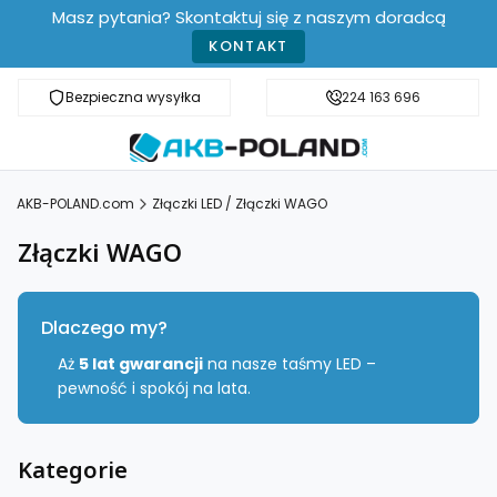
Masz pytania? Skontaktuj się z naszym doradcą
KONTAKT
Bezpieczna wysyłka
Darmowa dostawa od 499 zł
224 163 696
AKB-POLAND.com
Złączki LED / Złączki WAGO
Złączki WAGO
Dlaczego my?
Aż
5 lat gwarancji
na nasze taśmy LED –
pewność i spokój na lata.
Kategorie