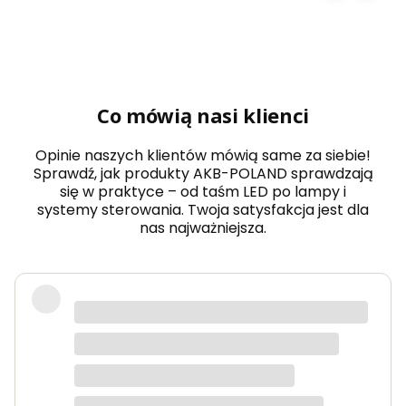
Co mówią nasi klienci
Opinie naszych klientów mówią same za siebie!
Sprawdź, jak produkty AKB-POLAND sprawdzają
się w praktyce – od taśm LED po lampy i
systemy sterowania. Twoja satysfakcja jest dla
nas najważniejsza.
Zamówiłem taśmy LED COB do
oświetlenia kuchni i jestem
zachwycony efektem – światło jest
równomierne, bez widocznych
punktów, a kolory wyglądają bardzo