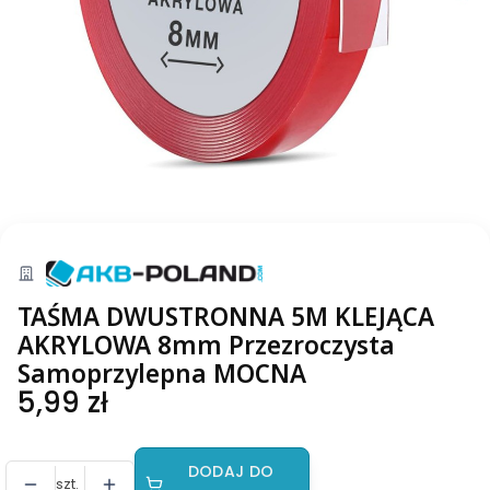
TAŚMA DWUSTRONNA 5M KLEJĄCA
AKRYLOWA 8mm Przezroczysta
Samoprzylepna MOCNA
Cena
5,99 zł
DODAJ DO
szt.