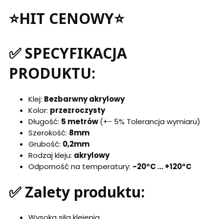
⭐HIT CENOWY⭐
✅ SPECYFIKACJA
PRODUKTU:
Klej:
Bezbarwny akrylowy
Kolor:
przezroczysty
Długość:
5 metrów
(+- 5% Tolerancja wymiaru)
Szerokość:
8mm
Grubość:
0,2mm
Rodzaj kleju:
akrylowy
Odporność na temperatury:
-20°C ... +120°C
✅ Zalety produktu:
Wysoka siła klejenia