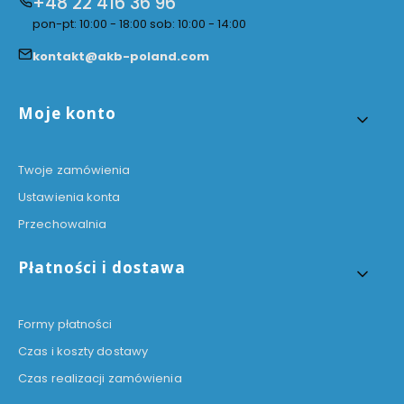
+48 22 416 36 96
pon-pt: 10:00 - 18:00 sob: 10:00 - 14:00
kontakt@akb-poland.com
Linki w stopce
Moje konto
Twoje zamówienia
Ustawienia konta
Przechowalnia
Płatności i dostawa
Formy płatności
Czas i koszty dostawy
Czas realizacji zamówienia