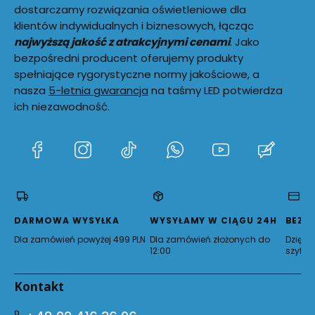
dostarczamy rozwiązania oświetleniowe dla
klientów indywidualnych i biznesowych, łącząc
najwyższą jakość z atrakcyjnymi cenami
. Jako
bezpośredni producent oferujemy produkty
spełniające rygorystyczne normy jakościowe, a
nasza
5-letnia gwarancja
na taśmy LED potwierdza
ich niezawodność.
(Otwiera
(Otwiera
(Otwiera
(Otwiera
(Otwiera
(Otwie
się
się
się
się
się
się
w
w
w
w
w
w
nowej
nowej
nowej
nowej
nowej
nowej
karcie)
karcie)
karcie)
karcie)
karcie)
karcie)
DARMOWA WYSYŁKA
WYSYŁAMY W CIĄGU 24H
BEZP
Dla zamówień powyżej 499 PLN
Dla zamówień złożonych do
Dzięki 
12:00
szyfro
Kontakt