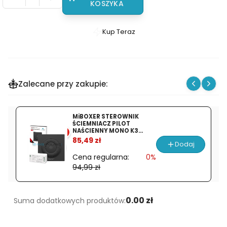
KOSZYKA
Kup Teraz
Szybki
zakup
dla
produktu
Zalecane przy zakupie:
TAŚMA
DWUSTRONNA
5M
MiBOXER STEROWNIK
KLEJĄCA
ŚCIEMNIACZ PILOT
NAŚCIENNY MONO K3
%
AKRYLOWA
CZARNY + FUT036S
85,49 zł
Dodaj
8mm
Cena regularna:
0%
Przezroczysta
94,99 zł
Samoprzylepna
MOCNA
0.00 zł
Suma dodatkowych produktów: