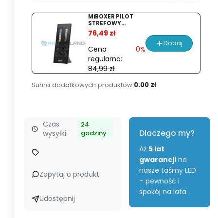
Mini
MiBOXER PILOT
2m
STREFOWY
%
+
PIONOWY MONO
76,49 zł
CCT CZARNY Y2
klosz
Dodaj
Cena
0%
+
regularna:
taśma
84,99 zł
dwustronna
Suma dodatkowych produktów:
0.00 zł
|
szary
Czas
24
Dlaczego my?
wysyłki:
godziny
Aż
5 lat
gwarancji
na
nasze taśmy LED
Zapytaj o produkt
– pewność i
spokój na lata.
Udostępnij