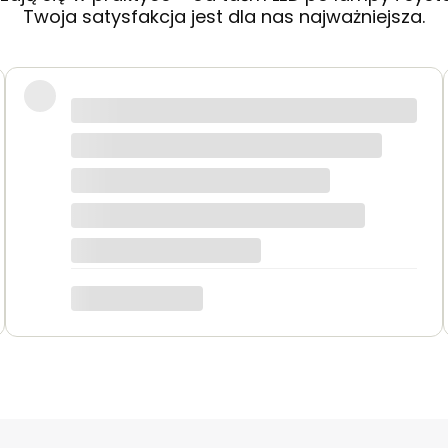
Twoja satysfakcja jest dla nas najważniejsza.
ni i jestem zachwycony efektem – światło jest równomie
 dobrać odpowiedni zasilacz, a paczka dotarła następne