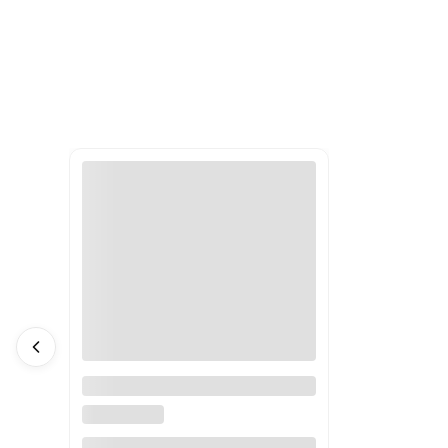
Reklama Panel LED HD P10
Mono Wysokość 32cm
AKB-POLAND