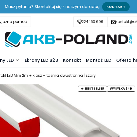
Masz pytania? Skontaktuj się z naszym doradcą
KONTAKT
zyjazna pomoc
224 163 696
kontakt@a
ny LED
Ekrany LED B2B
Kontakt
Montaż LED
Oferta h
rofil LED Mini 2m + klosz + taśma dwustronna | szary
BESTSELLER
WYSYŁKA 24H