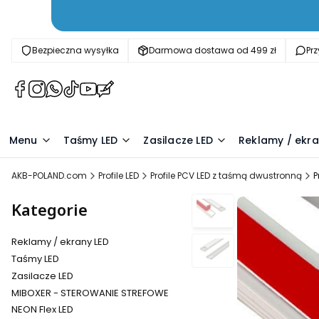
Bezpieczna wysyłka
Darmowa dostawa od 499 zł
Pr
(Otwiera
(Otwiera
(Otwiera
(Otwiera
(Otwiera
(Otwiera
się
się
się
się
się
się
w
w
w
w
w
w
nowej
nowej
nowej
nowej
nowej
nowej
Menu
Taśmy LED
Zasilacze LED
Reklamy / ekra
karcie)
karcie)
karcie)
karcie)
karcie)
karcie)
AKB-POLAND.com
Profile LED
Profile PCV LED z taśmą dwustronną
P
Kategorie
Reklamy / ekrany LED
Taśmy LED
Zasilacze LED
MIBOXER - STEROWANIE STREFOWE
NEON Flex LED