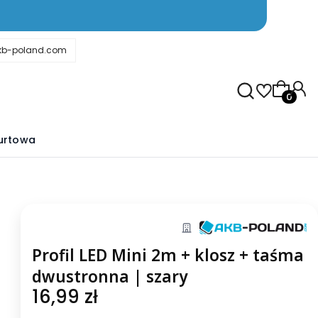
kb-poland.com
Produkty
urtowa
Profil LED Mini 2m + klosz + taśma
dwustronna | szary
Cena
16,99 zł