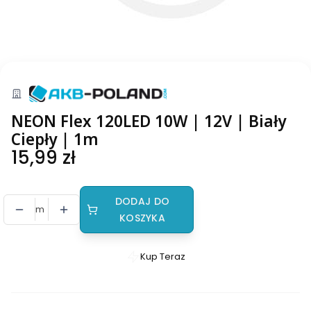
NEON Flex 120LED 10W | 12V | Biały
Ciepły | 1m
Cena
15,99 zł
DODAJ DO
m
KOSZYKA
Kup Teraz
Szybki
zakup
dla