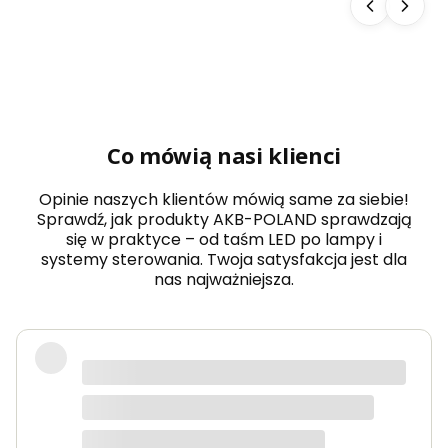
Co mówią nasi klienci
Opinie naszych klientów mówią same za siebie!
Sprawdź, jak produkty AKB-POLAND sprawdzają
się w praktyce – od taśm LED po lampy i
systemy sterowania. Twoja satysfakcja jest dla
nas najważniejsza.
Zamówiłem taśmy LED COB do
oświetlenia kuchni i jestem
zachwycony efektem – światło jest
równomierne, bez widocznych