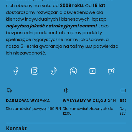
nich obecny na rynku od
2009 roku
. Od
16 lat
dostarczamy rozwiązania oświetleniowe dla
klientów indywidualnych i biznesowych, łącząc
najwyższą jakość z atrakcyjnymi cenami
. Jako
bezpośredni producent oferujemy produkty
spełniające rygorystyczne normy jakościowe, a
nasza
5-letnia gwarancja
na taśmy LED potwierdza
ich niezawodność.
(Otwiera
(Otwiera
(Otwiera
(Otwiera
(Otwiera
(Otwie
się
się
się
się
się
się
w
w
w
w
w
w
nowej
nowej
nowej
nowej
nowej
nowej
karcie)
karcie)
karcie)
karcie)
karcie)
karcie)
DARMOWA WYSYŁKA
WYSYŁAMY W CIĄGU 24H
BEZP
Dla zamówień powyżej 499 PLN
Dla zamówień złożonych do
Dzięki 
12:00
szyfro
Kontakt