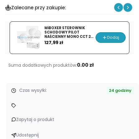
produktu
Zalecane przy zakupie:
NEON
Flex
120LED
MiBOXER STEROWNIK
10W
SCHODOWY PILOT
NAŚCIENNY MONO CCT 2x
Dodaj
|
Cena
K2 BIAŁY + FUT036S
127,99 zł
12V
|
Biały
0.00 zł
Suma dodatkowych produktów:
Ciepły
|
1m
Czas wysyłki:
24 godziny
Zapytaj o produkt
Udostępnij