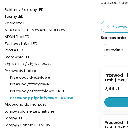
potrzeb nowo
Reklamy / ekrany LED
Taśmy LED
Zasilacze LED
Przewody
MIBOXER - STEROWANIE STREFOWE
NEON Flex LED
Lista pr
Sortowanie:
Zestawy taśm LED
Domyślne
Profile LED
Sterowniki LED
Złączki LED / Złączki WAGO
BESTSELL
Przewody i kable
Przewód | 
Przewody dwużyłowe
1mb | 5x0,
Przewody trzyżyłowe
Cena
2,49 zł
Przewody czterożyłowe - RGB
Przewody pięciożyłowe - RGBW
Akcesoria do montażu
Lampy solarne zewnętrzne
BESTSELL
Lampy LED
Przewód | 
Lampy / Panele LED 230V
1mb | 5x0,