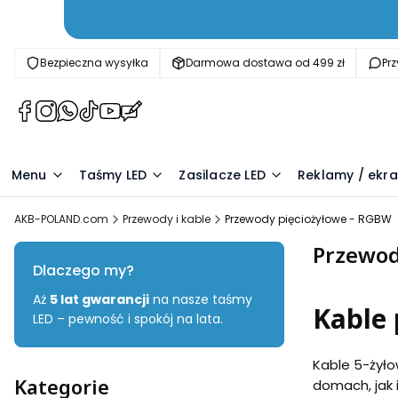
Bezpieczna wysyłka
Darmowa dostawa od 499 zł
Pr
(Otwiera
(Otwiera
(Otwiera
(Otwiera
(Otwiera
(Otwiera
się
się
się
się
się
się
w
w
w
w
w
w
nowej
nowej
nowej
nowej
nowej
nowej
Menu
Taśmy LED
Zasilacze LED
Reklamy / ekra
karcie)
karcie)
karcie)
karcie)
karcie)
karcie)
AKB-POLAND.com
Przewody i kable
Przewody pięciożyłowe - RGBW
Przewod
Dlaczego my?
Aż
5 lat gwarancji
na nasze taśmy
Kable
LED – pewność i spokój na lata.
Kable 5-żyło
Kategorie
domach, jak 