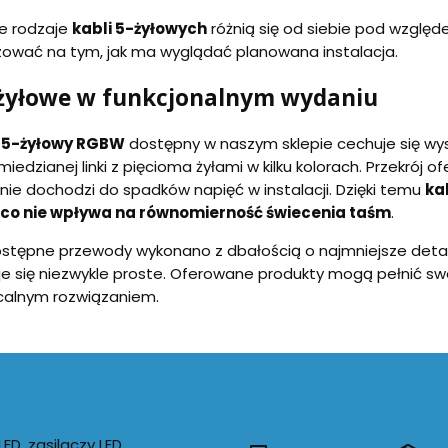
e rodzaje
kabli 5-żyłowych
różnią się od siebie pod wzgl
ować na tym, jak ma wyglądać planowana instalacja.
-żyłowe w funkcjonalnym wydaniu
 5-żyłowy RGBW
dostępny w naszym sklepie cechuje się wys
miedzianej linki z pięcioma żyłami w kilku kolorach. Przekrój
nie dochodzi do spadków napięć w instalacji. Dzięki temu
ka
co nie wpływa na równomierność świecenia taśm
.
stępne przewody wykonano z dbałością o najmniejsze detal
taje się niezwykle proste. Oferowane produkty mogą pełnić sw
calnym rozwiązaniem.
D, zasilaczy LED,