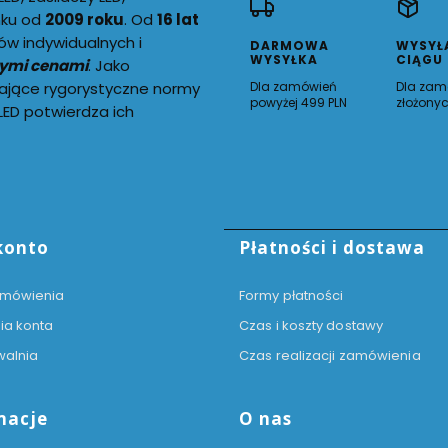
nku od
2009 roku
. Od
16 lat
ów indywidualnych i
DARMOWA
WYSYŁ
WYSYŁKA
CIĄGU
nymi cenami
. Jako
ające rygorystyczne normy
Dla zamówień
Dla zam
powyżej 499 PLN
złożonyc
ED potwierdza ich
 stopce
konto
Płatności i dostawa
amówienia
Formy płatności
ia konta
Czas i koszty dostawy
walnia
Czas realizacji zamówienia
macje
O nas