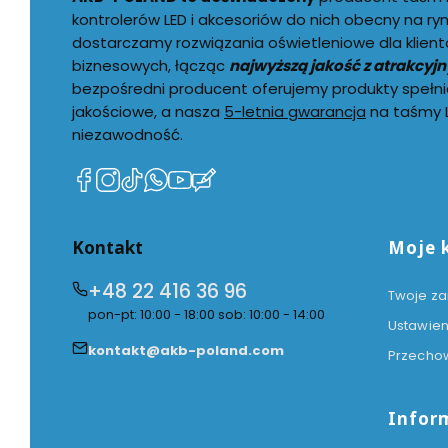
kontrolerów LED i akcesoriów do nich obecny na ry
dostarczamy rozwiązania oświetleniowe dla klient
biznesowych, łącząc
najwyższą jakość z atrakcyj
bezpośredni producent oferujemy produkty spełni
jakościowe, a nasza
5-letnia gwarancja
na taśmy L
niezawodność.
(Otwiera
(Otwiera
(Otwiera
(Otwiera
(Otwiera
(Otwiera
się
się
się
się
się
się
w
w
w
w
w
w
Linki w
Kontakt
Moje 
nowej
nowej
nowej
nowej
nowej
nowej
karcie)
karcie)
karcie)
karcie)
karcie)
karcie)
+48 22 416 36 96
Twoje z
pon-pt: 10:00 - 18:00 sob: 10:00 - 14:00
Ustawien
kontakt@akb-poland.com
Przecho
Infor