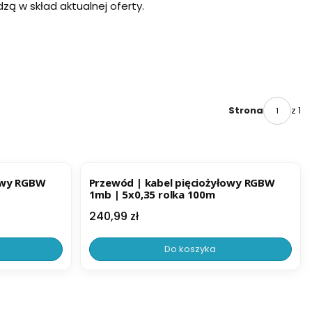
ą w skład aktualnej oferty.
z 1
Strona
BESTSELLER
łowy RGBW
Przewód | kabel pięciożyłowy RGBW
1mb | 5x0,35 rolka 100m
Cena
240,99 zł
Do koszyka