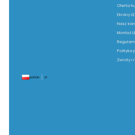
Oferta h
Ekrany L
Nasz kan
Montaż L
Regulam
Polityka
Zwroty i
polski
zł