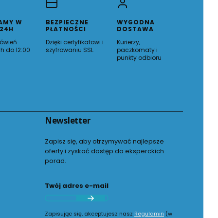
AMY W
BEZPIECZNE
WYGODNA
 24H
PŁATNOŚCI
DOSTAWA
ówień
Dzięki certyfikatowi i
Kurierzy,
h do 12:00
szyfrowaniu SSL
paczkomaty i
punkty odbioru
Newsletter
Zapisz się, aby otrzymywać najlepsze
oferty i zyskać dostęp do eksperckich
porad.
Twój adres e-mail
Zapisując się, akceptujesz nasz
Regulamin
(w