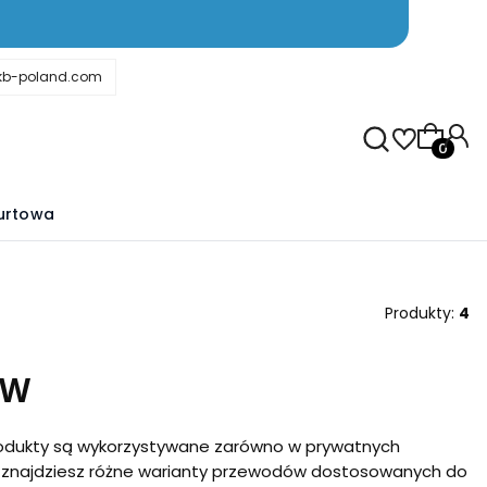
kb-poland.com
Produkty
urtowa
Produkty:
4
BW
 produkty są wykorzystywane zarówno w prywatnych
e znajdziesz różne warianty przewodów dostosowanych do