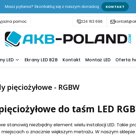
Masz pytania? Skontaktuj się z naszym doradcą
KONTAKT
zyjazna pomoc
224 163 696
kontakt@a
ny LED
Ekrany LED B2B
Kontakt
Montaż LED
Oferta h
y pięciożyłowe - RGBW
 pięciożyłowe do taśm LED RG
we stanowią niezbędny element wielu instalacji LED. Takie
i miejscach o znacznie większym metrażu. W naszym sklepi