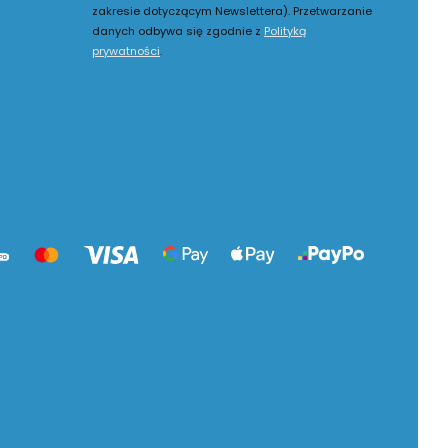
zakresie dotyczącym Newslettera). Przetwarzanie
danych odbywa się zgodnie z
Polityką
prywatności
.