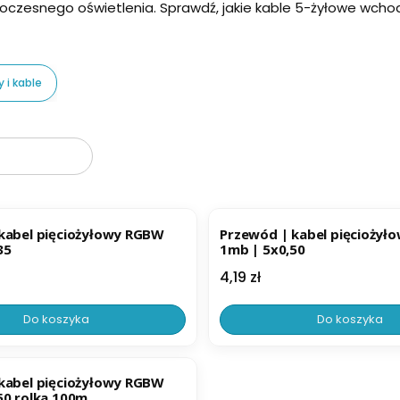
czesnego oświetlenia. Sprawdź, jakie kable 5-żyłowe wchodz
 i kable
oduktów
ER
BESTSELLER
kabel pięciożyłowy RGBW
Przewód | kabel pięcioży
35
1mb | 5x0,50
Cena
4,19 zł
Do koszyka
Do koszyka
ER
kabel pięciożyłowy RGBW
50 rolka 100m