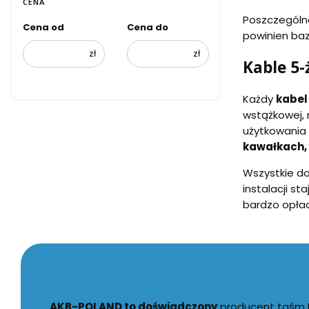
CENA
Poszczególn
Cena od
Cena do
powinien baz
zł
zł
Kable 5
Każdy
kabel
wstążkowej, 
użytkowania 
kawałkach, 
Wszystkie do
instalacji s
bardzo opła
AKB-POLAND to doświadczony
producent taśm LE