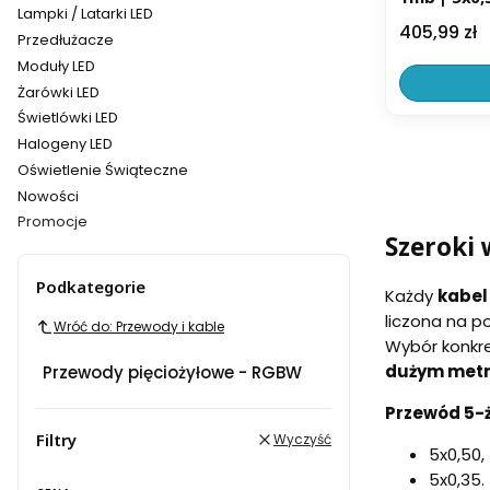
Lampki / Latarki LED
Cena
405,99 zł
Przedłużacze
Moduły LED
Żarówki LED
Świetlówki LED
Halogeny LED
Oświetlenie Świąteczne
Nowości
Promocje
Szeroki 
Koniec menu
Podkategorie
Każdy
kabel
liczona na p
Wróć do: Przewody i kable
Wybór konkre
dużym metra
Przewody pięciożyłowe - RGBW
Przewód 5-
Filtry
Wyczyść
5x0,50,
5x0,35.