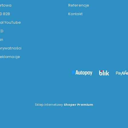
urtowa
Referencje
ED B2B
Kontakt
ał YouTube
ED
in
 prywatności
 reklamacje
Sklep internetowy
Shoper Premium