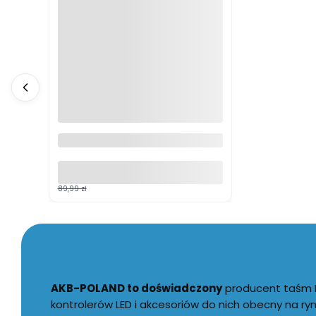
10X ODSTRASZACZ KUN
OWADÓW I GRYZONI
ULTRADZWIĘKOWY
SKUTECZNY
89,99 zł
AKB-POLAND to doświadczony
producent taśm LE
kontrolerów LED i akcesoriów do nich obecny na ry