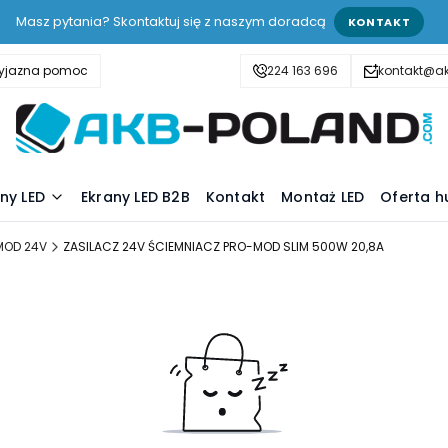
Masz pytania? Skontaktuj się z naszym doradcą
KONTAKT
zyjazna pomoc
224 163 696
kontakt@a
ny LED
Ekrany LED B2B
Kontakt
Montaż LED
Oferta h
MOD 24V
ZASILACZ 24V ŚCIEMNIACZ PRO-MOD SLIM 500W 20,8A