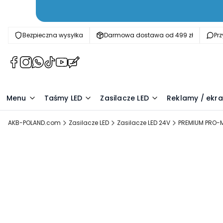
Bezpieczna wysyłka
Darmowa dostawa od 499 zł
Pr
(Otwiera
(Otwiera
(Otwiera
(Otwiera
(Otwiera
(Otwiera
się
się
się
się
się
się
w
w
w
w
w
w
nowej
nowej
nowej
nowej
nowej
nowej
Menu
Taśmy LED
Zasilacze LED
Reklamy / ekra
karcie)
karcie)
karcie)
karcie)
karcie)
karcie)
AKB-POLAND.com
Zasilacze LED
Zasilacze LED 24V
PREMIUM PRO-