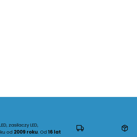
D, zasilaczy LED,
nku od
2009 roku
. Od
16 lat