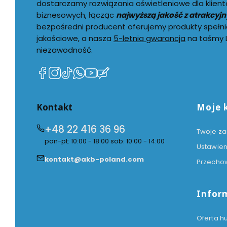
dostarczamy rozwiązania oświetleniowe dla klient
biznesowych, łącząc
najwyższą jakość z atrakcyj
bezpośredni producent oferujemy produkty spełni
jakościowe, a nasza
5-letnia gwarancja
na taśmy L
niezawodność.
(Otwiera
(Otwiera
(Otwiera
(Otwiera
(Otwiera
(Otwiera
się
się
się
się
się
się
w
w
w
w
w
w
Linki w
Kontakt
Moje 
nowej
nowej
nowej
nowej
nowej
nowej
karcie)
karcie)
karcie)
karcie)
karcie)
karcie)
+48 22 416 36 96
Twoje z
pon-pt: 10:00 - 18:00 sob: 10:00 - 14:00
Ustawien
kontakt@akb-poland.com
Przecho
Infor
Oferta h