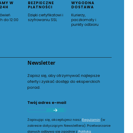
AMY W
BEZPIECZNE
WYGODNA
 24H
PŁATNOŚCI
DOSTAWA
ówień
Dzięki certyfikatowi i
Kurierzy,
h do 12:00
szyfrowaniu SSL
paczkomaty i
punkty odbioru
Newsletter
Zapisz się, aby otrzymywać najlepsze
oferty i zyskać dostęp do eksperckich
porad.
Twój adres e-mail
Zapisując się, akceptujesz nasz
Regulamin
(w
zakresie dotyczącym Newslettera). Przetwarzanie
danych odbywa się zgodnie z
Polityką