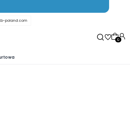
kb-poland.com
Produkty
urtowa