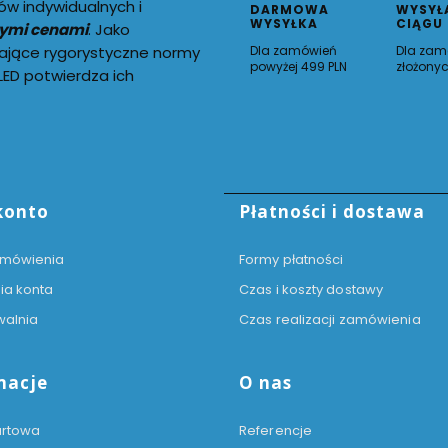
ów indywidualnych i
DARMOWA
WYSYŁ
WYSYŁKA
CIĄGU
nymi cenami
. Jako
ające rygorystyczne normy
Dla zamówień
Dla zam
powyżej 499 PLN
złożonyc
ED potwierdza ich
 stopce
konto
Płatności i dostawa
amówienia
Formy płatności
ia konta
Czas i koszty dostawy
walnia
Czas realizacji zamówienia
macje
O nas
urtowa
Referencje