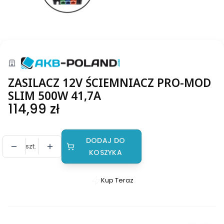
ZASILACZ 12V ŚCIEMNIACZ PRO-MOD
SLIM 500W 41,7A
Cena
114,99 zł
DODAJ DO
szt.
KOSZYKA
Kup Teraz
Szybki
zakup
dla
produktu