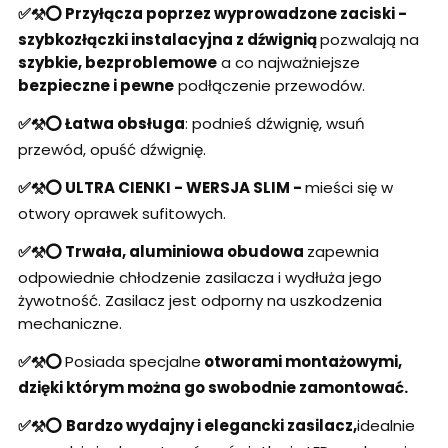
✅⚒️⭕
Przyłącza poprzez wyprowadzone zaciski -
s
zybkozłączki instalacyjna z dźwignią
pozwalają na
szybkie, bezproblemowe
a co najważniejsze
bezpieczne i pewne
podłączenie przewodów.
✅⚒️⭕ Łatwa obsługa
: podnieś dźwignię, wsuń
przewód, opuść dźwignię.
✅⚒️⭕ ULTRA CIENKI - WERSJA SLIM -
mieści się w
otwory oprawek sufitowych.
✅⚒️⭕ Trwała, aluminiowa obudowa
zapewnia
odpowiednie chłodzenie zasilacza i wydłuża jego
żywotność. Zasilacz jest odporny na uszkodzenia
mechaniczne.
✅⚒️⭕
Posiada specjalne
otworami montażowymi,
dzięki którym można go swobodnie zamontować.
✅⚒️⭕
Bardzo wydajny i elegancki zasilacz,
idealnie