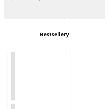
Bestsellery
Re