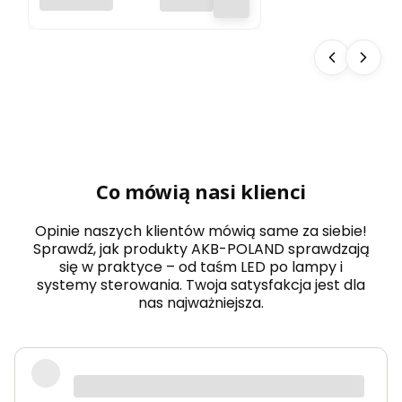
AKB-POLAND
WŁĄCZNIK DO
TAŚM LED CZARNY
12V 24V 5A 60W
Co mówią nasi klienci
Opinie naszych klientów mówią same za siebie!
Sprawdź, jak produkty AKB-POLAND sprawdzają
się w praktyce – od taśm LED po lampy i
systemy sterowania. Twoja satysfakcja jest dla
nas najważniejsza.
Zamówiłem taśmy LED COB do