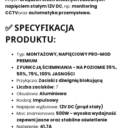
napięciem stałym 12V DC
, np.
monitoring
CCTV
oraz
automatyka przemysłowa.
✅ SPECYFIKACJA
PRODUKTU:
Typ:
MONTAŻOWY, NAPIĘCIOWY PRO-MOD
PREMIUM
Z FUNKCJĄ ŚCIEMNIANIA - NA POZIOMIE 35%,
50%, 75%, 100% JASNOŚCI
Przyłącza:
Zaciski z dźwignią blokującą
Liczba zacisków:
7
Obudowa:
Aluminiowa
Rodzaj:
Impulsowy
Napięcie wyjściowe:
12V DC (prąd stały)
Moc znamionowa:
500W - wysoka wydajność
zepewni jasne oraz stabilne oświetlenie
Natężenie:
41,7A