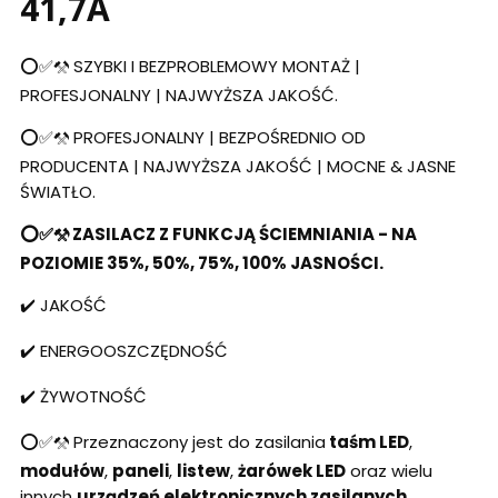
41,7A
⭕✅⚒️ SZYBKI I BEZPROBLEMOWY MONTAŻ |
PROFESJONALNY | NAJWYŻSZA JAKOŚĆ.
⭕✅⚒️ PROFESJONALNY | BEZPOŚREDNIO OD
PRODUCENTA | NAJWYŻSZA JAKOŚĆ | MOCNE & JASNE
ŚWIATŁO.
⭕✅⚒️ ZASILACZ Z FUNKCJĄ ŚCIEMNIANIA - NA
POZIOMIE 35%, 50%, 75%, 100% JASNOŚCI.
✔️ JAKOŚĆ
✔️ ENERGOOSZCZĘDNOŚĆ
✔️ ŻYWOTNOŚĆ
⭕✅⚒️ Przeznaczony jest do zasilania
taśm LED
,
modułów
,
paneli
,
listew
,
żarówek LED
oraz wielu
innych
urządzeń elektronicznych zasilanych