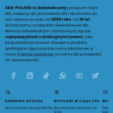
AKB-POLAND to doświadczony
producent taśm
LED, zasilaczy LED, kontrolerów LED i akcesoriów do
nich obecny na rynku od
2009 roku
. Od
16 lat
dostarczamy rozwiązania oświetleniowe dla
klientów indywidualnych i biznesowych, łącząc
najwyższą jakość z atrakcyjnymi cenami
. Jako
bezpośredni producent oferujemy produkty
spełniające rygorystyczne normy jakościowe, a
nasza
5-letnia gwarancja
na taśmy LED potwierdza
ich niezawodność.
(Otwiera
(Otwiera
(Otwiera
(Otwiera
(Otwiera
(Otwie
się
się
się
się
się
się
w
w
w
w
w
w
nowej
nowej
nowej
nowej
nowej
nowej
karcie)
karcie)
karcie)
karcie)
karcie)
karcie)
DARMOWA WYSYŁKA
WYSYŁAMY W CIĄGU 24H
BEZP
Dla zamówień powyżej 499 PLN
Dla zamówień złożonych do
Dzięki 
12:00
szyfro