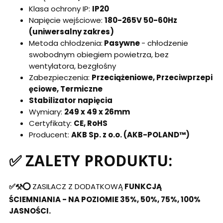
Klasa ochrony IP:
IP20
Napięcie wejściowe:
180-265V 50-60Hz
(uniwersalny zakres)
Metoda chłodzenia:
Pasywne
- chłodzenie
swobodnym obiegiem powietrza, bez
wentylatora, bezgłośny
Zabezpieczenia:
Przeciążeniowe,
Przeciwprzepi
ęciowe,
Termiczne
Stabilizator napięcia
Wymiary:
249 x 49 x 26mm
Certyfikaty:
CE, RoHS
Producent:
AKB Sp. z o.o. (AKB-POLAND™)
✅ ZALETY PRODUKTU:
✅⚒️⭕
ZASILACZ Z DODATKOWĄ
FUNKCJĄ
ŚCIEMNIANIA - NA POZIOMIE 35%, 50%, 75%, 100%
JASNOŚCI.