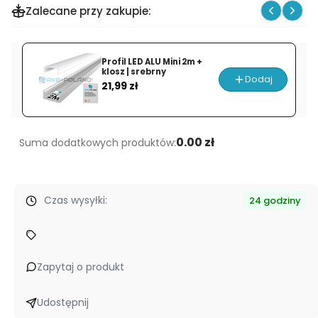
Zalecane przy zakupie:
ZASILACZ
12V
ŚCIEMNIACZ
Profil LED ALU Mini 2m +
PRO-
klosz | srebrny
Dodaj
Cena
MOD
21,99 zł
SLIM
500W
41,7A
0.00 zł
Suma dodatkowych produktów:
Czas wysyłki:
24 godziny
Zapytaj o produkt
Udostępnij