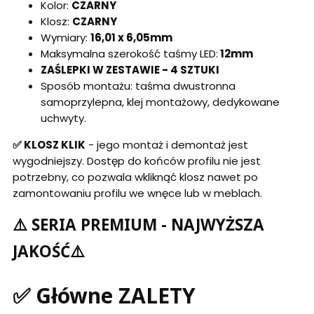
Kolor:
CZARNY
Klosz:
CZARNY
Wymiary:
16,01 x 6,05mm
Maksymalna szerokość taśmy LED:
12mm
ZAŚLEPKI W ZESTAWIE - 4 SZTUKI
Sposób montażu: taśma dwustronna
samoprzylepna, klej montażowy, dedykowane
uchwyty.
✅ KLOSZ KLIK
- jego montaż i demontaż jest
wygodniejszy. Dostęp do końców profilu nie jest
potrzebny, co pozwala wkliknąć klosz nawet po
zamontowaniu profilu we wnęce lub w meblach.
⚠️ SERIA PREMIUM - NAJWYŻSZA
JAKOŚĆ⚠️
✅ Główne ZALETY