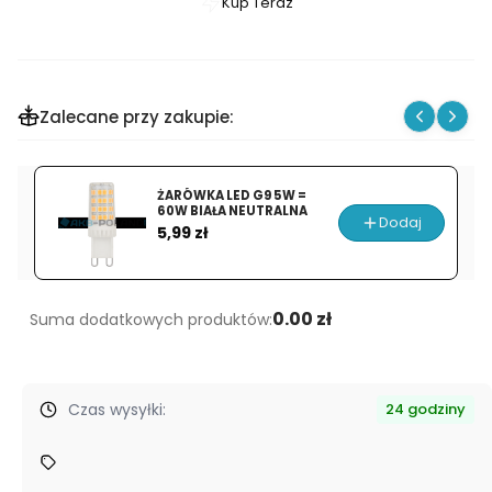
Kup Teraz
Szybki
zakup
dla
produktu
Zalecane przy zakupie:
PROFIL
LED
ALUMINIOWY
ŻARÓWKA LED G9 5W =
CZARNY
60W BIAŁA NEUTRALNA
Dodaj
Cena
Klosz
5,99 zł
CZARNY
ZESTAW
2
0.00 zł
Suma dodatkowych produktów:
METRY
Czas wysyłki:
24 godziny