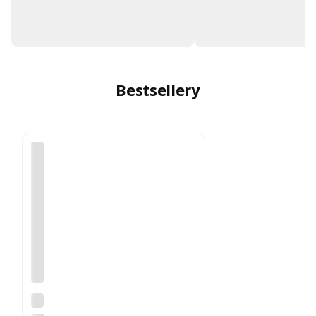
Bestsellery
Re
kl