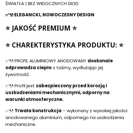
ŚWIATŁA | BEZ WIDOCZNYCH DIOD
✅⚒️ ELEGANCKI, NOWOCZESNY DESIGN
⭐ JAKOŚĆ PREMIUM ⭐
⭐ CHAREKTERYSTYKA PRODUKTU: ⭐
✅⚒️ PROFIL ALUMINIOWY ANODOWANY
doskonale
odprowadza ciepło
z taśmy, wydłużając jej
żywotność.
✅⚒️ Profil jest
zabezpieczony przed korozją i
uszkodzeniami mechanicznymi, odporny na
warunki atmosferyczne.
✅⚒️
Trwała konstrukcja
– wykonany z wysokiej jakości
anodowanego aluminium, odpornego na uszkodzenia
mechaniczne.