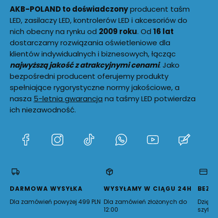
AKB-POLAND to doświadczony
producent taśm
LED, zasilaczy LED, kontrolerów LED i akcesoriów do
nich obecny na rynku od
2009 roku
. Od
16 lat
dostarczamy rozwiązania oświetleniowe dla
klientów indywidualnych i biznesowych, łącząc
najwyższą jakość z atrakcyjnymi cenami
. Jako
bezpośredni producent oferujemy produkty
spełniające rygorystyczne normy jakościowe, a
nasza
5-letnia gwarancja
na taśmy LED potwierdza
ich niezawodność.
(Otwiera
(Otwiera
(Otwiera
(Otwiera
(Otwiera
(Otwie
się
się
się
się
się
się
w
w
w
w
w
w
nowej
nowej
nowej
nowej
nowej
nowej
karcie)
karcie)
karcie)
karcie)
karcie)
karcie)
DARMOWA WYSYŁKA
WYSYŁAMY W CIĄGU 24H
BEZP
Dla zamówień powyżej 499 PLN
Dla zamówień złożonych do
Dzięki 
12:00
szyfro