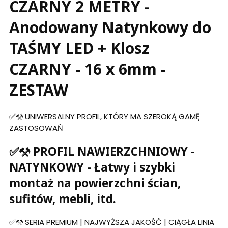
CZARNY 2 METRY -
Anodowany Natynkowy do
TAŚMY LED + Klosz
CZARNY - 16 x 6mm -
ZESTAW
✅⚒️ UNIWERSALNY PROFIL, KTÓRY MA SZEROKĄ GAMĘ
ZASTOSOWAŃ
✅⚒️ PROFIL NAWIERZCHNIOWY -
NATYNKOWY - Łatwy i szybki
montaż na powierzchni ścian,
sufitów, mebli, itd.
✅⚒️ SERIA PREMIUM | NAJWYŻSZA JAKOŚĆ | CIĄGŁA LINIA