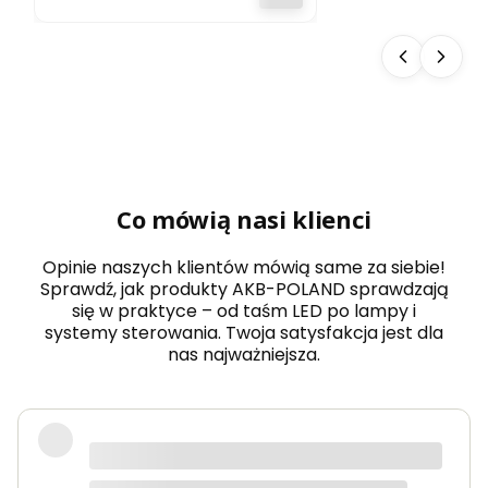
TAŚM LED CZARNY
12V 24V 5A 60W
Co mówią nasi klienci
Opinie naszych klientów mówią same za siebie!
Sprawdź, jak produkty AKB-POLAND sprawdzają
się w praktyce – od taśm LED po lampy i
systemy sterowania. Twoja satysfakcja jest dla
nas najważniejsza.
Zamówiłem taśmy LED COB do
oświetlenia kuchni i jestem