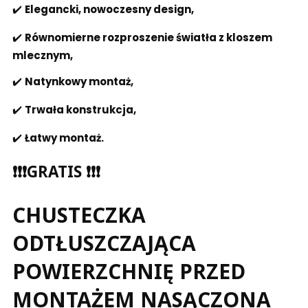
✔️
Elegancki, nowoczesny design,
✔️
Równomierne rozproszenie światła z kloszem
mlecznym,
✔️
Natynkowy montaż,
✔️
Trwała konstrukcja,
✔️
Łatwy montaż.
❗❗❗GRATIS ❗❗❗
CHUSTECZKA
ODTŁUSZCZAJĄCA
POWIERZCHNIĘ PRZED
MONTAŻEM NASĄCZONA