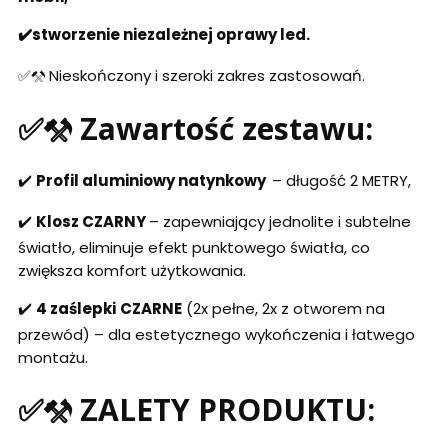
✔️stworzenie niezależnej oprawy led.
✅⚒️ Nieskończony i szeroki zakres zastosowań.
✅⚒️ Zawartość zestawu:
✔️
Profil aluminiowy natynkowy
– długość 2 METRY,
✔️
Klosz CZARNY
– zapewniający jednolite i subtelne
światło, eliminuje efekt punktowego światła, co
zwiększa komfort użytkowania.
✔️
4 zaślepki
CZARNE
(2x pełne, 2x z otworem na
przewód) – dla estetycznego wykończenia i łatwego
montażu.
✅⚒️ ZALETY PRODUKTU: