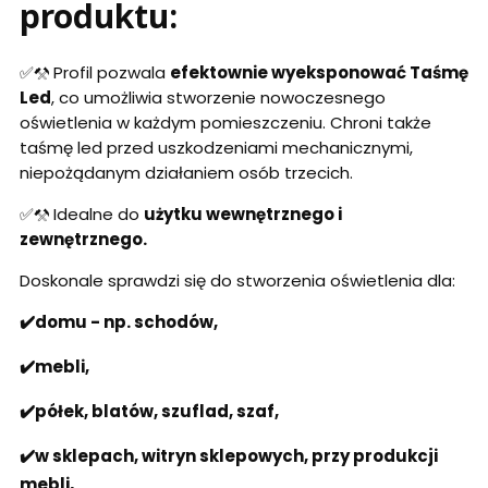
produktu:
✅⚒️ Profil pozwala
efektownie wyeksponować Taśmę
Led
, co umożliwia stworzenie nowoczesnego
oświetlenia w każdym pomieszczeniu. Chroni także
taśmę led przed uszkodzeniami mechanicznymi,
niepożądanym działaniem osób trzecich.
✅⚒️ Idealne do
użytku wewnętrznego i
zewnętrznego.
Doskonale sprawdzi się do stworzenia oświetlenia dla:
✔️domu - np. schodów,
✔️mebli,
✔️półek, blatów, szuflad, szaf,
✔️w sklepach, witryn sklepowych, przy produkcji
mebli,