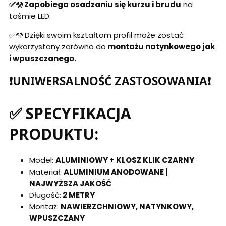
✅⚒️ Zapobiega osadzaniu się kurzu i brudu
na
taśmie LED.
✅⚒️ Dzięki swoim kształtom profil może zostać
wykorzystany zarówno do
montażu natynkowego jak
i wpuszczanego.
❗UNIWERSALNOŚĆ ZASTOSOWANIA❗
✅ SPECYFIKACJA
PRODUKTU:
Model:
ALUMINIOWY + KLOSZ KLIK CZARNY
Materiał:
ALUMINIUM ANODOWANE |
NAJWYŻSZA JAKOŚĆ
Długość:
2 METRY
Montaż:
NAWIERZCHNIOWY, NATYNKOWY,
WPUSZCZANY